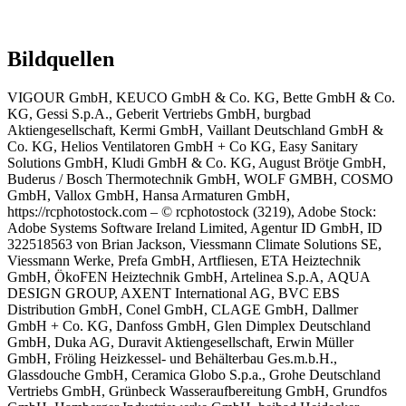
Bildquellen
VIGOUR GmbH, KEUCO GmbH & Co. KG, Bette GmbH & Co.
KG, Gessi S.p.A., Geberit Vertriebs GmbH, burgbad
Aktiengesellschaft, Kermi GmbH, Vaillant Deutschland GmbH &
Co. KG, Helios Ventilatoren GmbH + Co KG, Easy Sanitary
Solutions GmbH, Kludi GmbH & Co. KG, August Brötje GmbH,
Buderus / Bosch Thermotechnik GmbH, WOLF GMBH, COSMO
GmbH, Vallox GmbH, Hansa Armaturen GmbH,
https://rcphotostock.com – © rcphotostock (3219), Adobe Stock:
Adobe Systems Software Ireland Limited, Agentur ID GmbH, ID
322518563 von Brian Jackson, Viessmann Climate Solutions SE,
Viessmann Werke, Prefa GmbH, Artfliesen, ETA Heiztechnik
GmbH, ÖkoFEN Heiztechnik GmbH,
Artelinea S.p.A,
AQUA
DESIGN GROUP, AXENT International AG,
BVC EBS
Distribution GmbH,
Conel GmbH,
CLAGE GmbH, Dallmer
GmbH + Co. KG, Danfoss GmbH, Glen Dimplex Deutschland
GmbH, Duka AG, Duravit Aktiengesellschaft, Erwin Müller
GmbH, Fröling Heizkessel- und Behälterbau Ges.m.b.H.,
Glassdouche GmbH, Ceramica Globo S.p.a., Grohe Deutschland
Vertriebs GmbH, Grünbeck Wasseraufbereitung GmbH,
Grundfos