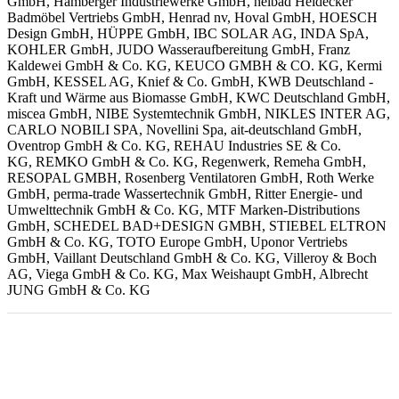
GmbH, Hamberger Industriewerke GmbH, heibad Heidecker
Badmöbel Vertriebs GmbH,
Henrad nv, Hoval GmbH, HOESCH
Design GmbH,
HÜPPE GmbH, IBC SOLAR AG, INDA SpA,
KOHLER GmbH, JUDO Wasseraufbereitung GmbH, Franz
Kaldewei GmbH & Co. KG,
KEUCO GMBH & CO. KG, Kermi
GmbH, KESSEL AG, Knief & Co. GmbH, KWB Deutschland -
Kraft und Wärme aus Biomasse GmbH, KWC Deutschland GmbH,
miscea GmbH, NIBE Systemtechnik GmbH, NIKLES INTER AG,
CARLO NOBILI SPA, Novellini Spa, ait-deutschland GmbH,
Oventrop GmbH & Co. KG, REHAU Industries SE & Co.
KG,
REMKO GmbH & Co. KG, Regenwerk, Remeha GmbH,
RESOPAL GMBH, Rosenberg Ventilatoren GmbH, Roth Werke
GmbH, perma-trade Wassertechnik GmbH, Ritter Energie- und
Umwelttechnik GmbH & Co. KG, MTF Marken-Distributions
GmbH, SCHEDEL BAD+DESIGN GMBH, STIEBEL ELTRON
GmbH & Co. KG, TOTO Europe GmbH, Uponor Vertriebs
GmbH, Vaillant Deutschland GmbH & Co. KG, Villeroy & Boch
AG, Viega GmbH & Co. KG, Max Weishaupt GmbH,
Albrecht
JUNG GmbH & Co. KG