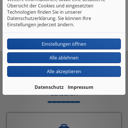
Fliesenlegen bis zu Elektro- und Malerarbeiten.
Übersicht der Cookies und eingesetzten
Deshalb können Sie sich fest auf eine durchgängig
Technologien finden Sie in unserer
hohe Ausführungsqualität und Termintreue
Datenschutzerklärung. Sie können Ihre
verlassen.
Einstellungen jederzeit ändern.
Einstellungen öffnen
Alle ablehnen
Alle akzeptieren
So schnell und einfach kann Ihre
Badsanierung in 4 Wochen
Datenschutz
Impressum
ablaufen
Counter-