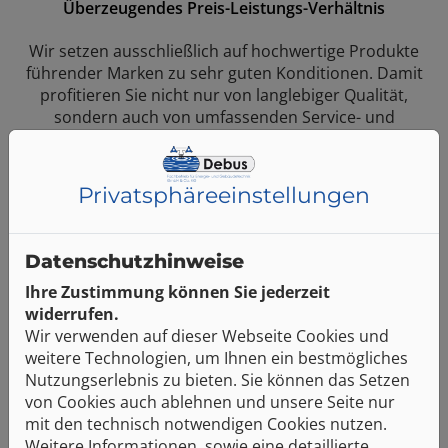
Überzeugendes Preis-Leistungs-Verhältnis
Wir setzen ausschließlich auf hochwertige Produkte
führender Marken zu sehr guten Konditionen. Damit
profitieren Sie nicht nur von langlebiger Qualität,
sondern auch von umfassenden Service- und
Garantieleistungen. In Ihrem Komplettpreis ist
natürlich alles drin – von Planung, Demontage und
Entsorgung bis hin zu Toilettenbürste und
Privatsphäre­einstellungen
Handtuchhalter.
Datenschutzhinweise
Ihre Zustimmung können Sie jederzeit
widerrufen.
Zuverlässige und termingerechte Installation
Wir verwenden auf dieser Webseite Cookies und
weitere Technologien, um Ihnen ein bestmögliches
Bei allen Arbeiten rund um die Installation Ihres Bads
Nutzungserlebnis zu bieten. Sie können das Setzen
haben Sie nur einen Fachbetrieb als
von Cookies auch ablehnen und unsere Seite nur
Ansprechpartner, der sich um alles kümmert. Wir
mit den technisch notwendigen Cookies nutzen.
koordinieren alle Gewerke – von Trockenbau über
Weitere Informationen, sowie eine detaillierte