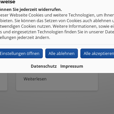
nweise
nnen Sie jederzeit widerrufen.
ieser Webseite Cookies und weitere Technologien, um Ihne
Service Haustechnik
bieten. Sie können das Setzen von Cookies auch ablehnen 
twendigen Cookies nutzen. Weitere Informationen, sowie ein
s und eingesetzten Technologien finden Sie in unserer Dat
Ein Wasserschaden, ein Leck in
tellungen jederzeit ändern.
einer Leitung oder ein verstopfter
Abfluss? Kein Problem, Debus
Energie- und Gebäudetechnik
Einstellungen öffnen
Alle ablehnen
Alle akzeptiere
GmbH & Co.KG ist für Sie da.
Datenschutz
Impressum
Weiterlesen