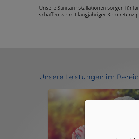
Unsere Sanitärinstallationen sorgen für l
schaffen wir mit langjähriger Kompetenz p
Unsere Leistungen im Berei