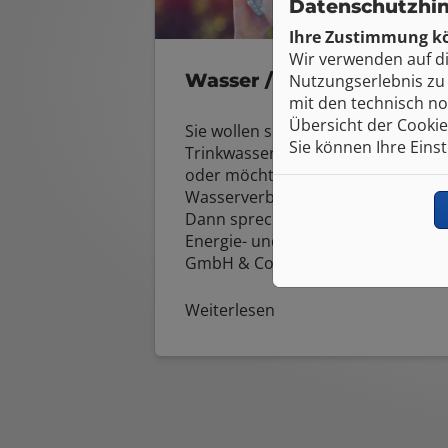
Datenschutzhi
Ihre Zustimmung kö
Wir verwenden auf d
Wasser / Trinkwasser
Nutzungserlebnis zu 
mit den technisch no
Übersicht der Cookie
Sie wollen sicher sein, dass Ihr
Sie können Ihre Eins
Trinkwasser immer sauber ist
oder möchten Ihren
Wasserverbrauch optimieren?
Dann sprechen Sie mit Debus
Energie- und Gebäudetechnik
GmbH & Co.KG.
Weiterlesen