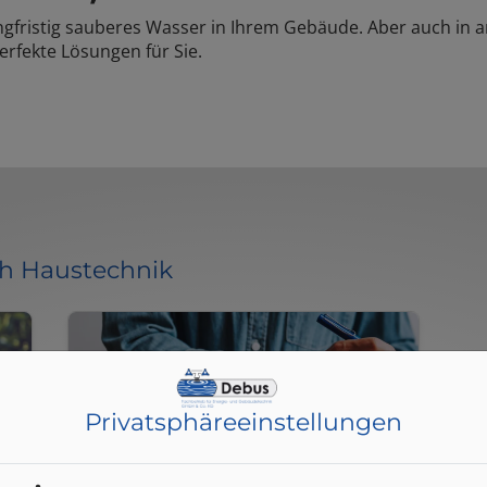
angfristig sauberes Wasser in Ihrem Gebäude. Aber auch in
erfekte Lösungen für Sie.
ch Haustechnik
Privatsphäre­einstellungen