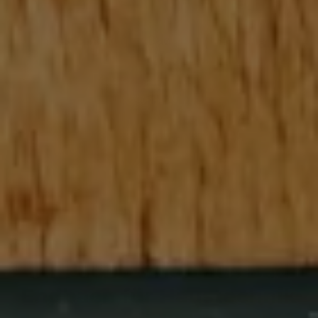
Haustechnik
Bad
Heizung
Lüftung
Ihr Fachbetrieb aus Bad
Endbach für Haustechnik