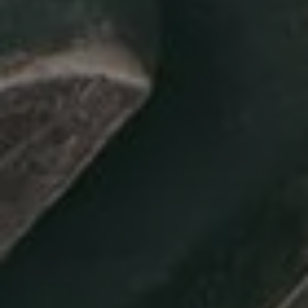
Kunden nicht nur in Bad Endbach, sondern auch in
Marbug Biedenkopf. Wir freuen uns darauf, auch Sie
zu überzeugen.
Modernisierung, Wartung
oder
Reparatur
– fragen Sie uns.
Ob lang geplanter
Badumbau
oder die dringende
Reparatur
Ihrer
Heizung
– am besten rufen Sie uns
einfach an. Unter +49 2776 318
sind wir freundlich,
gewissenhaft und ehrlich für Sie da.
Montag – Freitag:
07.00 – 17.00 Uhr