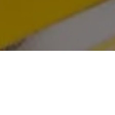
Detaillierte Planung
Eine technische fundierte und detaillierte Planung
Transparenz
Eine transparente und nachvollziehbare
Kostenaufstellung
Renommierte Hersteller
Langjährige Zusammenarbeit mit renommierten
Herstellern