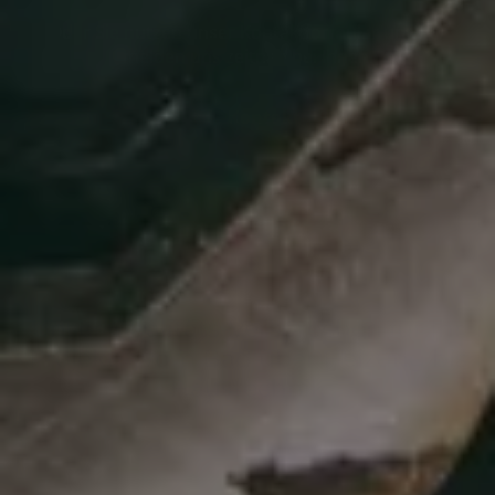
O
der Sie nutzen unser Kontaktformular und wir
melden uns zeitnah bei Ihnen.
Kontakt
Unser Qualitäts-Versprechen für Ihr
Projekt – vo
m
Bad
ü
ber
Heizung
bis
Haustechnik