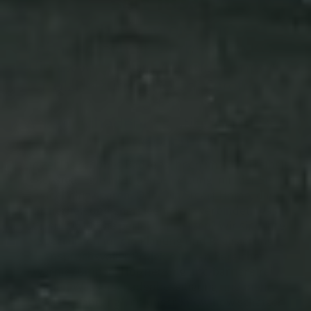
seit 1833
Debus Energie- und
Gebäudetechnik GmbH & Co.KG
–
d
ie Experten für Wärmepumpen,
Holzheizung und barrierefreie
Bäder,
Wasserschadenbeseitigung
i
n Bad
Endbach
Ein zeitlos schönes Bad, das Ihnen im Alter Freiheit
schenkt. Eine intelligente Heizung, mit der Sie
nachhaltig sparen. Oder ein Smart Home, das
Sicherheit und Energieeffizienz verbindet. Was
dürfen wir für Sie perfekt umsetzen? Wir sind Ihre
Spezialisten für die Planung und Realisierung
anspruchsvoller Projekte in den Bereichen
Wärmepumpen, Holzheizung und barrierefreie
Bäder, Wasserschadenbeseitigung und mehr.
Unsere Erfahrung und unser Know-how schätzen