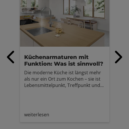
Küchenarmaturen mit
Geb
Funktion: Was ist sinnvoll?
Au
Die moderne Küche ist längst mehr
Mit
als nur ein Ort zum Kochen – sie ist
mod
Lebensmittelpunkt, Treffpunkt und
Entd
zunehmend auch Hightech-Zone.
auß
Kein Wunder also, dass auch die
Qual
Küchenarmatur ein echtes
vere
Multitalent geworden ist. Neben dem
Extr
weiterlesen
wei
klassischen Warm- und Kaltwasser
attr
bieten viele Modelle heute
Verh