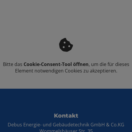
Zusatzfunktionen wie kochend
heißes Wasser, sprudelndes Wasser
oder integrierte Filtersysteme.
Bitte das
Cookie-Consent-Tool öffnen
, um die für dieses
Element notwendigen Cookies zu akzeptieren.
Footer - Kontaktdaten und Öffnungszei
Kontakt
Debus Energie- und Gebäudetechnik GmbH & Co.KG
Wommelshäuser Str. 35