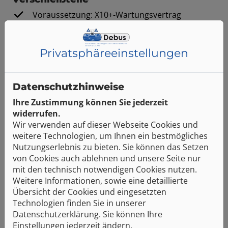
Voraussetzung: X10+-Wartungsvertrag
10 Jahre Garantie auf Arbeitszeit
10 Jahre Garantie auf Material
jährlich eine umfangreiche Wartung gemäß
Privatsphäre­einstellungen
Fröling-Checkliste
Datenschutzhinweise
Ihre Zustimmung können Sie jederzeit
Jederzeit alles im Überblick mit der
widerrufen.
neuen Fröling-App
Wir verwenden auf dieser Webseite Cookies und
weitere Technologien, um Ihnen ein bestmögliches
Einfache und intuitive Bedienung des
Nutzungserlebnis zu bieten. Sie können das Setzen
Heizkessels
von Cookies auch ablehnen und unsere Seite nur
mit den technisch notwendigen Cookies nutzen.
Zustandswerte sekundenschnell abruf- und
Weitere Informationen, sowie eine detaillierte
veränderbar
Übersicht der Cookies und eingesetzten
Technologien finden Sie in unserer
Individuelle Benennung der Heizkreise
Datenschutzerklärung. Sie können Ihre
Statusveränderungen werden direkt an den
Einstellungen jederzeit ändern.